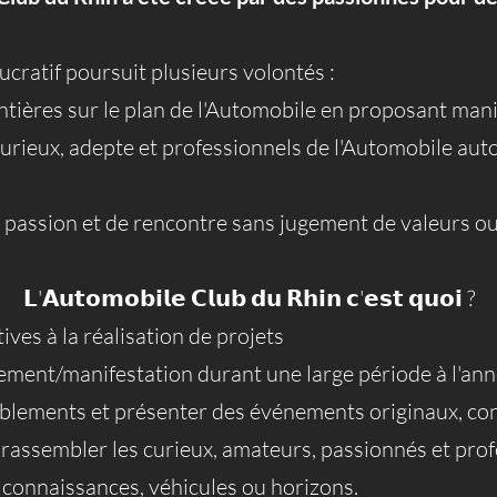
ucratif poursuit plusieurs volontés :
ontières sur le plan de l'Automobile en proposant man
urieux, adepte et professionnels de l'Automobile au
e passion et de rencontre sans jugement de valeurs ou
𝗟'𝗔𝘂𝘁𝗼𝗺𝗼𝗯𝗶𝗹𝗲 𝗖𝗹𝘂𝗯 𝗱𝘂 𝗥𝗵𝗶𝗻 𝗰'𝗲𝘀𝘁 𝗾𝘂𝗼𝗶 ?
ves à la réalisation de projets
ement/manifestation durant une large période à l'an
blements et présenter des événements originaux, con
t rassembler les curieux, amateurs, passionnés et pro
e connaissances, véhicules ou horizons.